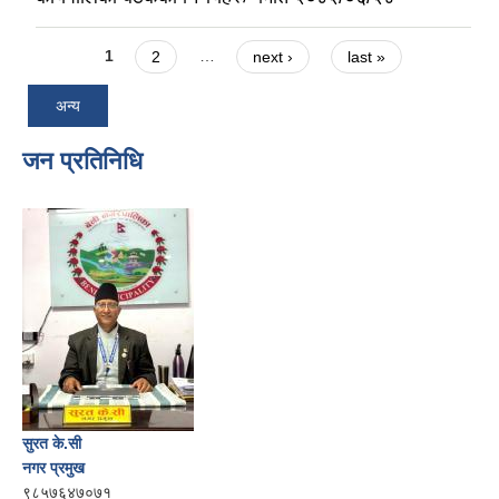
Pages
1
2
…
next ›
last »
अन्य
जन प्रतिनिधि
सुरत के.सी
नगर प्रमुख
९८५७६४७०७१