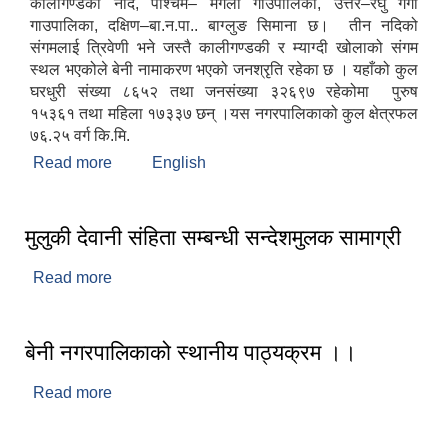
कालीगण्डकी नदि, पश्चिम– मंगला गाउपालिका, उत्तर–रघु गंगा
गाउपालिका, दक्षिण–बा.न.पा.. बाग्लुङ सिमाना छ। तीन नदिको
संगमलाई त्रिवेणी भने जस्तै कालीगण्डकी र म्याग्दी खोलाको संगम
स्थल भएकोले बेनी नामाकरण भएको जनश्रृति रहेका छ । यहाँको कुल
घरधुरी संख्या ८६५२ तथा जनसंख्या ३२६९७ रहेकोमा पुरुष
१५३६१ तथा महिला १७३३७ छन् ।यस नगरपालिकाको कुल क्षेत्रफल
७६.२५ वर्ग कि.मि.
Read more
about बेनी नगरपालिकाको संक्षिप्त परिचय
English
मुलुकी देवानी संहिता सम्बन्धी सन्देशमुलक सामाग्री
Read more
about मुलुकी देवानी संहिता सम्बन्धी सन्देशमुलक सामाग्री
बेनी नगरपालिकाको स्थानीय पाठ्‍यक्रम ।।
Read more
about बेनी नगरपालिकाको स्थानीय पाठ्‍यक्रम ।।