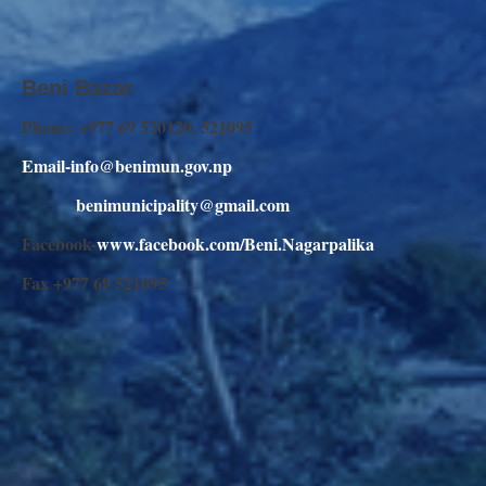
Beni Bazar
Phone: +977 69 520120, 521095
Email-info@benimun.gov.np
benimunicipality@gmail.com
Facebook-
www.facebook.com/Beni.Nagarpalika
Fax +977 69 521095