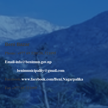
Beni Bazar
Phone: +977 69 520120, 521095
Email-info@benimun.gov.np
benimunicipality@gmail.com
Facebook-
www.facebook.com/Beni.Nagarpalika
Fax +977 69 521095