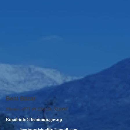
Beni Bazar
Phone: +977 69 520120, 521095
Email-info@benimun.gov.np
benimunicipality@gmail.com