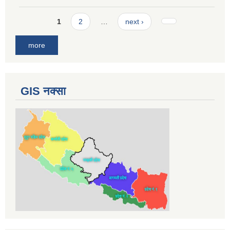
Pages
1
2
…
next ›
more
GIS नक्सा