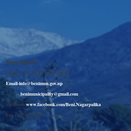
Beni Bazar
Phone: +977 69 520120, 521095
Email-info@benimun.gov.np
benimunicipality@gmail.com
Facebook-
www.facebook.com/Beni.Nagarpalika
Fax +977 69 521095