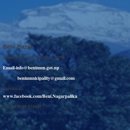
Beni Bazar
Phone: +977 69 520120, 521095
Email-info@benimun.gov.np
benimunicipality@gmail.com
Facebook-
www.facebook.com/Beni.Nagarpalika
Fax +977 69 521095