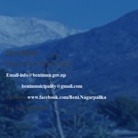
Beni Bazar
Phone: +977 69 520120, 521095
Email-info@benimun.gov.np
benimunicipality@gmail.com
Facebook-
www.facebook.com/Beni.Nagarpalika
Fax +977 69 521095