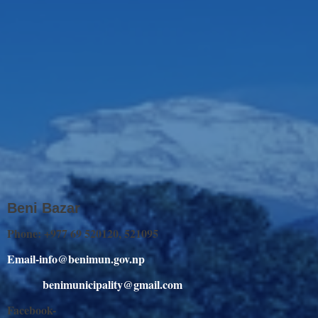
Beni Bazar
Phone: +977 69 520120, 521095
Email-info@benimun.gov.np
benimunicipality@gmail.com
Facebook-