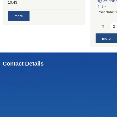
सूर्तिजन्य पदार
10:43
२०८०
Post date:
1
more
Pages
1
2
more
Contact Details