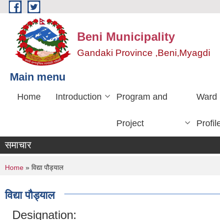
Skip to main content
Beni Municipality
Gandaki Province ,Beni,Myagdi
Main menu
Home
Introduction
Program and
Ward
Project
Profil
समाचार
You are here
Home
» विद्या पौड्याल
विद्या पौड्याल
Designation: