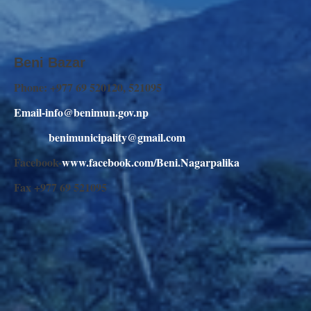
Beni Bazar
Phone: +977 69 520120, 521095
Email-info@benimun.gov.np
benimunicipality@gmail.com
Facebook-
www.facebook.com/Beni.Nagarpalika
Fax +977 69 521095