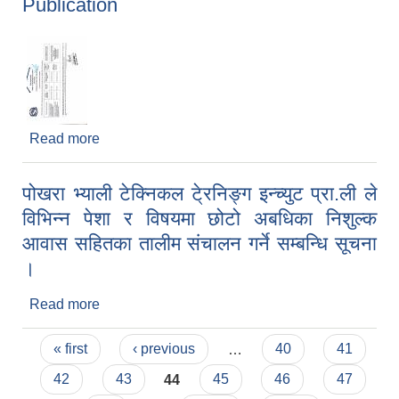
Publication
Read more
about Invitation for Electronic quotation for
Construction of bangera Lovely hill Bhakunde
and Maharanithan Agnikhet Bangesimal Road
पोखरा भ्याली टेक्निकल टे्रनिङ्ग इन्च्युट प्रा.ली ले
project- second Publication
विभिन्न पेशा र विषयमा छोटो अबधिका निशुल्क
आवास सहितका तालीम संचालन गर्ने सम्बन्धि सूचना
।
Read more
about पोखरा भ्याली टेक्निकल टे्रनिङ्ग इन्च्युट प्रा.ली ले
विभिन्न पेशा र विषयमा छोटो अबधिका निशुल्क आवास
Pages
सहितका तालीम संचालन गर्ने सम्बन्धि सूचना ।
« first
‹ previous
…
40
41
42
43
44
45
46
47