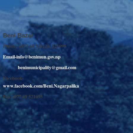
Beni Bazar
Phone: +977 69 520120, 521095
Email-info@benimun.gov.np
benimunicipality@gmail.com
Facebook-
www.facebook.com/Beni.Nagarpalika
Fax +977 69 521095