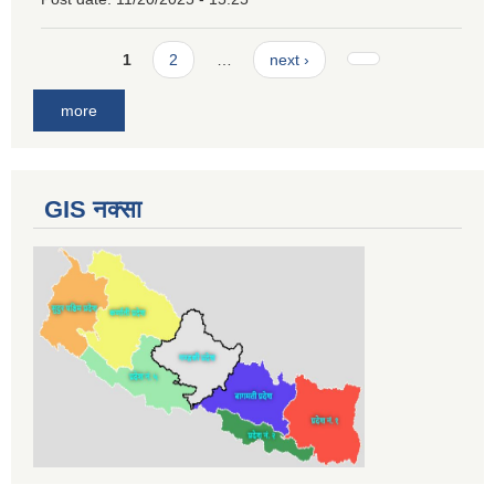
Pages
1
2
…
next ›
more
GIS नक्सा