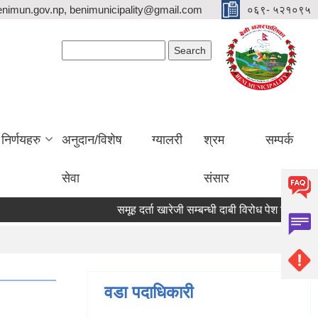
nimun.gov.np, benimunicipality@gmail.com
०६९- ५२१०९५
Search form
Search
निर्णयहरु
अनुदान/विशेष
ग्यालरी
श्रम
सम्पर्क
सेवा
संसार
समूह दर्ता खारेजी सम्बन्धी दाबी विरोध पेश गर्ने सूचना ।
वडा पदाधिकारी