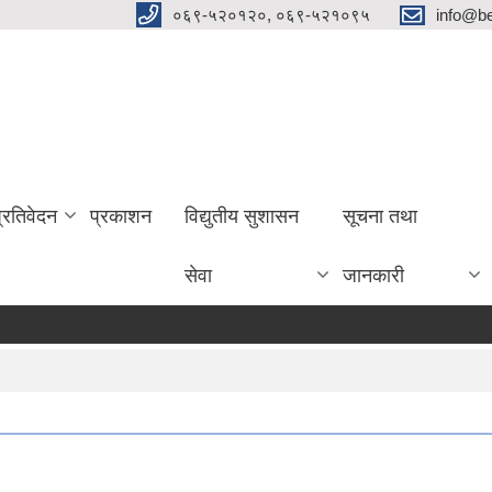
०६९-५२०१२०, ०६९-५२१०९५
info@be
प्रतिवेदन
प्रकाशन
विद्युतीय सुशासन
सूचना तथा
सेवा
जानकारी