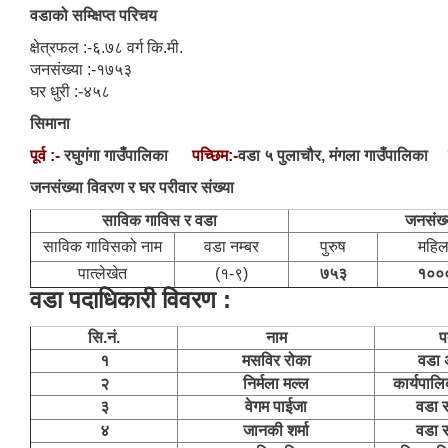
वडाको सम्क्षिप्त परिचय
क्षेत्रफल :-६.७८ वर्ग कि.मी.
जनसंख्या :-१७५३
घर धुरी :-४५८
सिमाना
पूर्व :-
रघुगंगा गाउँपालिका
पच्छिम:-
वडा ५ पुलाचौर, मंगला गाउँपालिका
जनसंख्या विवरण र घर परीवार संख्या
साविक गाविस र वडा
जनसंख्
साविक गाविसको नाम
वडा नम्बर
पुरुष
महिल
पात्लेखेत
(१-९)
७५३
१००
वडा पदाधिकारी विवरण :
सि.नं.
नाम
प
१
मसविर रोका
वडा अ
२
निर्मला मल्ल
कार्यपाल
३
वेगम पाईजा
वडा 
४
जानकी शर्मा
वडा 