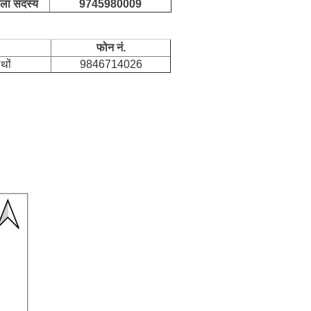
ला सदस्य
9745980009
फोन नं.
थों
9846714026