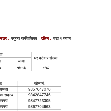
उत्तर :-
रघुगंगा गाउँपालिका
दक्षिण :-
वडा ९ घतान
या
घर परीवार संख्या
ा
जम्मा
०
१७५३
४५८
द
फोन नं.
ध्यक्ष
9857647070
िका सदस्य
9842847746
सदस्य
9847723305
सदस्य
9867704663