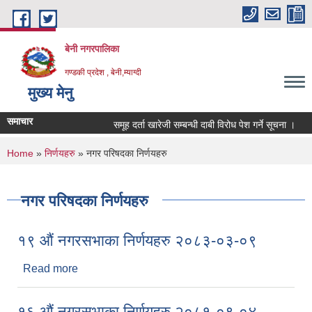
Skip to main content
बेनी नगरपालिका
गण्डकी प्रदेश , बेनी,म्याग्दी
मुख्य मेनु
समाचार
समूह दर्ता खारेजी सम्बन्धी दाबी विरोध पेश गर्ने सूचना ।
You are here
Home
»
निर्णयहरु
» नगर परिषदका निर्णयहरु
नगर परिषदका निर्णयहरु
१९ औं नगरसभाका निर्णयहरु २०८३-०३-०९
Read more
about १९ औं नगरसभाका निर्णयहरु २०८३-०३-०९
१६ औं नगरसभाका निर्णयहरु २०८१-०९-०४