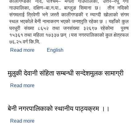
कालीगण्डकी नदि, पश्चिम– मंगला गाउपालिका, उत्तर–रघु गंगा
गाउपालिका, दक्षिण–बा.न.पा.. बाग्लुङ सिमाना छ। तीन नदिको
संगमलाई त्रिवेणी भने जस्तै कालीगण्डकी र म्याग्दी खोलाको संगम
स्थल भएकोले बेनी नामाकरण भएको जनश्रृति रहेका छ । यहाँको कुल
घरधुरी संख्या ८६५२ तथा जनसंख्या ३२६९७ रहेकोमा पुरुष
१५३६१ तथा महिला १७३३७ छन् ।यस नगरपालिकाको कुल क्षेत्रफल
७६.२५ वर्ग कि.मि.
Read more
about बेनी नगरपालिकाको संक्षिप्त परिचय
English
मुलुकी देवानी संहिता सम्बन्धी सन्देशमुलक सामाग्री
Read more
about मुलुकी देवानी संहिता सम्बन्धी सन्देशमुलक सामाग्री
बेनी नगरपालिकाको स्थानीय पाठ्‍यक्रम ।।
Read more
about बेनी नगरपालिकाको स्थानीय पाठ्‍यक्रम ।।