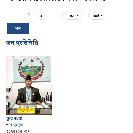
Pages
1
2
…
next ›
last »
अन्य
जन प्रतिनिधि
सुरत के.सी
नगर प्रमुख
९८५७६४७०७१