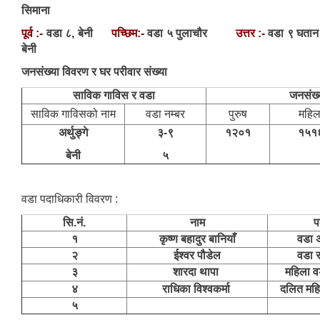
सिमाना
पूर्व :-
वडा ८, बेनी
पच्छिम:-
वडा ५ पुलाचौर
उत्तर :-
वडा ९ 
बेनी
जनसंख्या विवरण र घर परीवार संख्या
साविक गाविस र वडा
जनसंख्
साविक गाविसको नाम
वडा नम्बर
पुरुष
महिल
अर्थुङ्गे
३-९
१२०१
१५१
बेनी
५
वडा पदाधिकारी विवरण :
सि.नं.
नाम
प
१
कृष्ण बहादुर बानियाँ
वडा अ
२
ईश्वर पौडेल
वडा 
३
शारदा थापा
महिला व
४
राधिका विश्वकर्मा
दलित महि
५