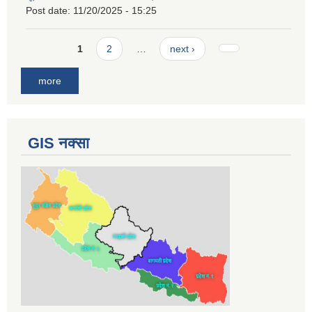
Post date:
11/20/2025 - 15:25
Pages
1
2
…
next ›
more
GIS नक्सा