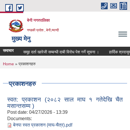
Skip to main content
बेनी नगरपालिका
गण्डकी प्रदेश , बेनी,म्याग्दी
मुख्य मेनु
समाचार
समूह दर्ता खारेजी सम्बन्धी दाबी विरोध पेश गर्ने सूचना ।
हार्दिक श्रदासुमन
You are here
Home
» प्रकाशनहरु
प्रकाशनहरु
स्वत: प्रकाशन (२०८२ साल माघ १ गतेदेखि चैत
मसान्तसम्म )
Post date:
04/27/2026 - 13:39
Documents:
बेनपा स्वत प्रकाशन (माघ-चैत्र).pdf