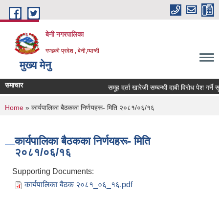
Skip to main content
बेनी नगरपालिका
गण्डकी प्रदेश , बेनी,म्याग्दी
मुख्य मेनु
समाचार
समूह दर्ता खारेजी सम्बन्धी दाबी विरोध पेश गर्ने स
You are here
Home
» कार्यपालिका बैठकका निर्णयहरू- मिति २०८१/०६/१६
कार्यपालिका बैठकका निर्णयहरू- मिति
२०८१/०६/१६
Supporting Documents:
कार्यपालिका बैठक २०८१_०६_१६.pdf