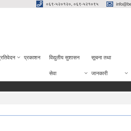
०६९-५२०१२०, ०६९-५२१०९५
info@be
प्रतिवेदन
प्रकाशन
विद्युतीय सुशासन
सूचना तथा
सेवा
जानकारी