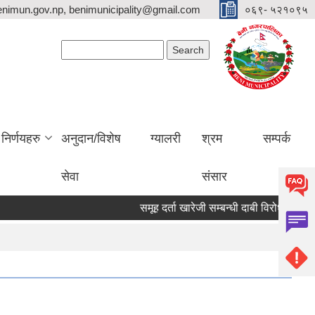
nimun.gov.np, benimunicipality@gmail.com
०६९- ५२१०९५
Search form
Search
निर्णयहरु
अनुदान/विशेष
ग्यालरी
श्रम
सम्पर्क
सेवा
संसार
समूह दर्ता खारेजी सम्बन्धी दाबी विरोध पेश गर्ने