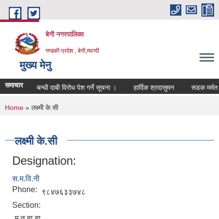
Skip to main content
बेनी नगरपालिका
गण्डकी प्रदेश , बेनी,म्याग्दी
मुख्य मेनु
समाचार
र्ता खारेजी सम्बन्धी दाबी विरोध पेश गर्ने सूचना ।
हार्दिक श्रदासुमन
सडक मर्मत क
You are here
Home
» लक्ष्मी के.सी
लक्ष्मी के.सी
Designation:
स.म.वि.नी
Phone:
९८४७६३३७४८
Section:
म.त.बा.बा.