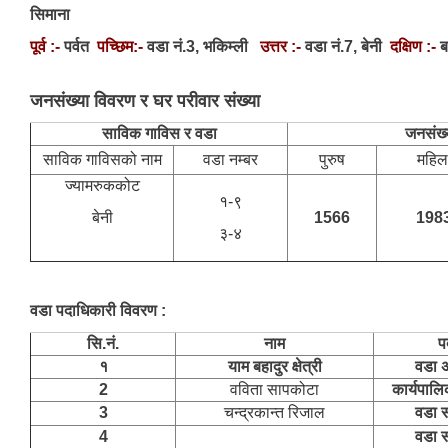
सिमाना
पूर्व :-
पर्वत
पच्छिम:-
वडा नं.3, भकिम्ली
उत्तर :-
वडा नं.7, बेनी
दक्षिण :-
ब
जनसंख्या विवरण र घर परीवार संख्या
साविक गाविस र वडा
जनसंख्
साविक गाविसको नाम
वडा नम्बर
पुरुष
महिल
ज्यामरुककोट
१-९
बेनी
1566
198
३-४
वडा पदाधिकारी विवरण :
सि.नं.
नाम
प
१
याम बहादुर क्षेत्री
वडा अ
2
वविता सापकोटा
कार्यपाल
3
चन्द्रकान्त रिजाल
वडा 
4
वडा 