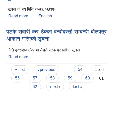
सूचना नं. २१ मिति २०७२/०६/१७
Read more
about वैकल्पिक सूचीबाट उम्मेदवार सिफारिस गरिएको
English
सूचना । मिति २०७२/०६/१९
पटके सवारी कर ठेक्का बन्दोबस्ती सम्बन्धी बोलपत्र
आव्हान गरिएको सूचना
मिति २०७२/०५/२८ मा तेश्रो पटक प्रकाशित सूचना
Read more
about पटके सवारी कर ठेक्का बन्दोबस्ती सम्बन्धी बोलपत्र
आव्हान गरिएको सूचना
Pages
« first
‹ previous
…
54
55
56
57
58
59
60
61
62
next ›
last »