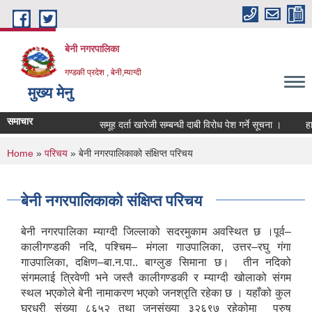
Skip to main content
बेनी नगरपालिका
गण्डकी प्रदेश , बेनी,म्याग्दी
मुख्य मेनु
समाचार
समूह दर्ता खारेजी सम्बन्धी दाबी विरोध पेश गर्ने सूचना ।
हार
You are here
Home
»
परिचय
» बेनी नगरपालिकाको संक्षिप्त परिचय
बेनी नगरपालिकाको संक्षिप्त परिचय
बेनी नगरपालिका म्याग्दी जिल्लाको सदरमुकाम अवस्थित छ ।पूर्व–
कालीगण्डकी नदि, पश्चिम– मंगला गाउपालिका, उत्तर–रघु गंगा
गाउपालिका, दक्षिण–बा.न.पा.. बाग्लुङ सिमाना छ। तीन नदिको
संगमलाई त्रिवेणी भने जस्तै कालीगण्डकी र म्याग्दी खोलाको संगम
स्थल भएकोले बेनी नामाकरण भएको जनश्रृति रहेका छ । यहाँको कुल
घरधुरी संख्या ८६५२ तथा जनसंख्या ३२६९७ रहेकोमा पुरुष