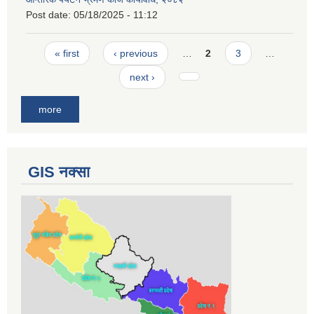
Post date:
05/18/2025 - 11:12
Pages
« first
‹ previous
…
2
3
…
next ›
more
GIS नक्सा