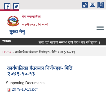
Skip to main content
बेनी नगरपालिका
गण्डकी प्रदेश , बेनी,म्याग्दी
मुख्य मेनु
समाचार
समूह दर्ता खारेजी सम्बन्धी दाबी विरोध पेश गर्ने सूचना ।
You are here
Home
» कार्यपालिका बैठकका निर्णयहरु- मिति २०७९-१०-१३
कार्यपालिका बैठकका निर्णयहरु- मिति
२०७९-१०-१३
Supporting Documents:
2079-10-13.pdf