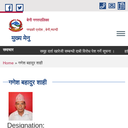
Skip to main content
बेनी नगरपालिका
गण्डकी प्रदेश , बेनी,म्याग्दी
मुख्य मेनु
समाचार
समूह दर्ता खारेजी सम्बन्धी दाबी विरोध पेश गर्ने सूचना ।
हार्
You are here
Home
» गणेश बहादुर शाही
गणेश बहादुर शाही
Designation: