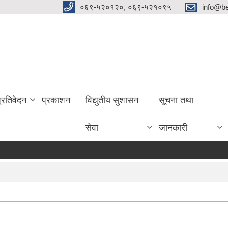
०६९-५२०१२०, ०६९-५२१०९५
info@be
प्रतिवेदन
प्रकाशन
विद्युतीय सुशासन
सूचना तथा
सेवा
जानकारी
स