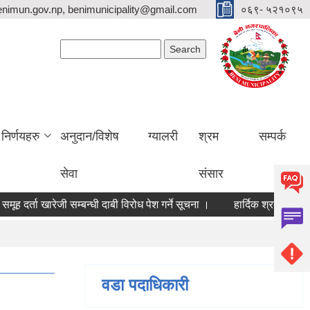
nimun.gov.np, benimunicipality@gmail.com
०६९- ५२१०९५
Search form
Search
निर्णयहरु
अनुदान/विशेष
ग्यालरी
श्रम
सम्पर्क
सेवा
संसार
मूह दर्ता खारेजी सम्बन्धी दाबी विरोध पेश गर्ने सूचना ।
हार्दिक श्रदासुमन
वडा पदाधिकारी