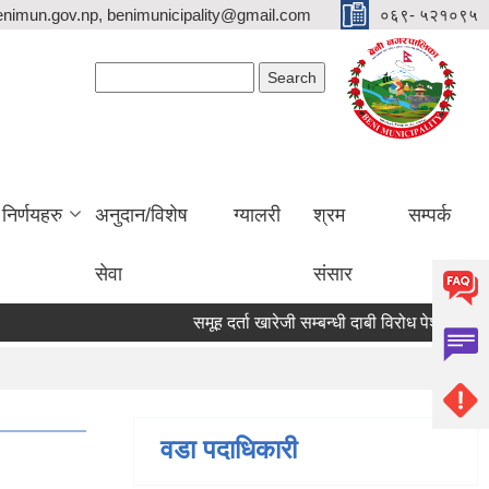
nimun.gov.np, benimunicipality@gmail.com
०६९- ५२१०९५
Search form
Search
निर्णयहरु
अनुदान/विशेष
ग्यालरी
श्रम
सम्पर्क
सेवा
संसार
समूह दर्ता खारेजी सम्बन्धी दाबी विरोध पेश गर्ने सूचन
वडा पदाधिकारी