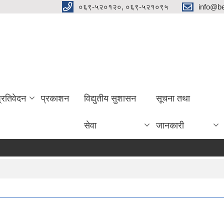
०६९-५२०१२०, ०६९-५२१०९५
info@be
प्रतिवेदन
प्रकाशन
विद्युतीय सुशासन
सूचना तथा
सेवा
जानकारी