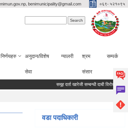
nimun.gov.np, benimunicipality@gmail.com
०६९- ५२१०९५
Search form
Search
निर्णयहरु
अनुदान/विशेष
ग्यालरी
श्रम
सम्पर्क
सेवा
संसार
समूह दर्ता खारेजी सम्बन्धी दाबी विरोध पेश गर्ने 
वडा पदाधिकारी