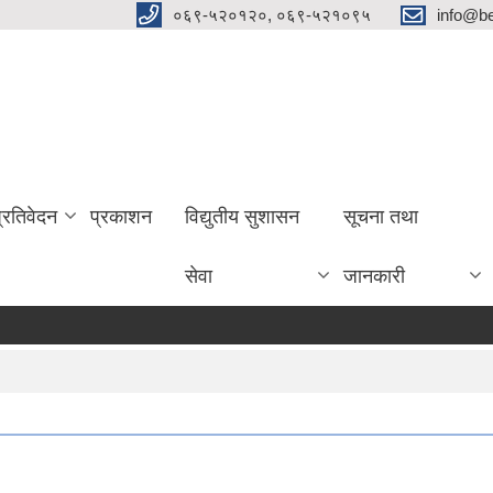
०६९-५२०१२०, ०६९-५२१०९५
info@be
प्रतिवेदन
प्रकाशन
विद्युतीय सुशासन
सूचना तथा
सेवा
जानकारी