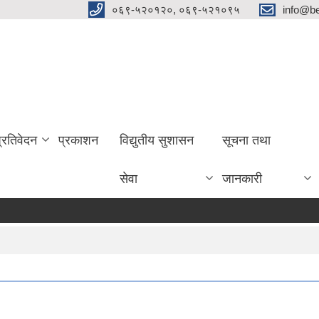
०६९-५२०१२०, ०६९-५२१०९५
info@be
प्रतिवेदन
प्रकाशन
विद्युतीय सुशासन
सूचना तथा
सेवा
जानकारी