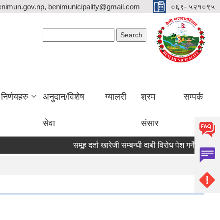
nimun.gov.np, benimunicipality@gmail.com
०६९- ५२१०९५
Search form
Search
निर्णयहरु
अनुदान/विशेष
ग्यालरी
श्रम
सम्पर्क
सेवा
संसार
समूह दर्ता खारेजी सम्बन्धी दाबी विरोध पेश गर्ने सूचना ।