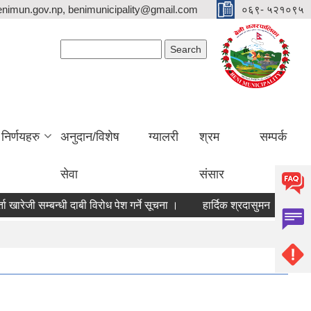
nimun.gov.np, benimunicipality@gmail.com
०६९- ५२१०९५
Search form
Search
निर्णयहरु
अनुदान/विशेष
ग्यालरी
श्रम
सम्पर्क
सेवा
संसार
 खारेजी सम्बन्धी दाबी विरोध पेश गर्ने सूचना ।
हार्दिक श्रदासुमन
सडक मर