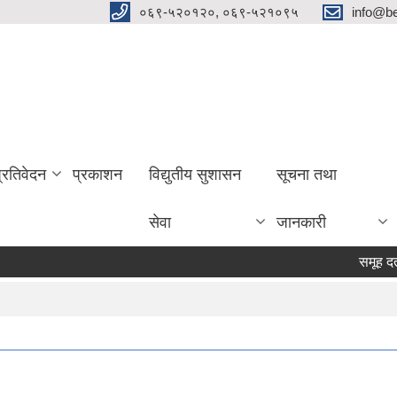
०६९-५२०१२०, ०६९-५२१०९५
info@be
प्रतिवेदन
प्रकाशन
विद्युतीय सुशासन
सूचना तथा
सेवा
जानकारी
समूह दर्ता