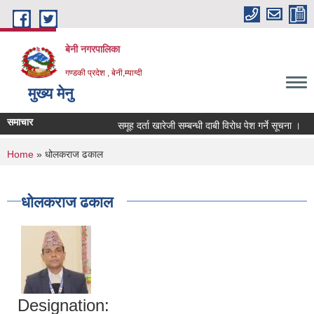
Skip to main content
बेनी नगरपालिका
गण्डकी प्रदेश , बेनी,म्याग्दी
मुख्य मेनु
समाचार
समूह दर्ता खारेजी सम्बन्धी दाबी विरोध पेश गर्ने सूचना ।
You are here
Home
» धोलकराज ढकाल
धोलकराज ढकाल
Designation: