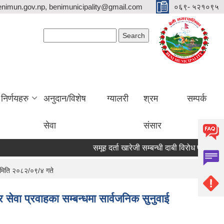
nimun.gov.np, benimunicipality@gmail.com
०६९- ५२१०९५
Search form
Search
निर्णयहरु
अनुदान/विशेष
ग्यालरी
श्रम
सम्पर्क
सेवा
संसार
समूह दर्ता खारेजी सम्बन्धी दाबी विरोध पेश गर्ने सू
- मिति २०८२/०९/४ गते
ेवा प्रवाहका सम्बन्धमा सार्वजनिक सुनुवाई