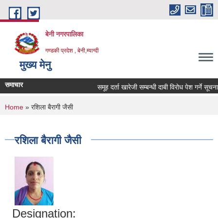
Skip to main content
बेनी नगरपालिका
गण्डकी प्रदेश , बेनी,म्याग्दी
मुख्य मेनु
समाचार
समूह दर्ता खारेजी सम्बन्धी दाबी विरोध पेश गर्ने सूचना 
You are here
Home
» रशिला बैरागी जैसी
रशिला बैरागी जैसी
Designation: