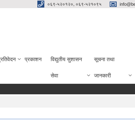
०६९-५२०१२०, ०६९-५२१०९५
info@be
प्रतिवेदन
प्रकाशन
विद्युतीय सुशासन
सूचना तथा
सेवा
जानकारी