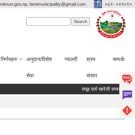
nimun.gov.np, benimunicipality@gmail.com
०६९- ५२१०९५
Search form
Search
निर्णयहरु
अनुदान/विशेष
ग्यालरी
श्रम
सम्पर्क
सेवा
संसार
समूह दर्ता खारेजी सम्बन्धी दाबी वि