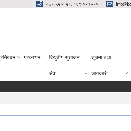
०६९-५२०१२०, ०६९-५२१०९५
info@be
प्रतिवेदन
प्रकाशन
विद्युतीय सुशासन
सूचना तथा
सेवा
जानकारी