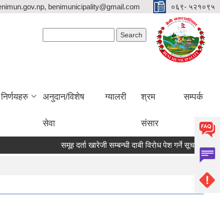
nimun.gov.np, benimunicipality@gmail.com
०६९- ५२१०९५
Search form
Search
निर्णयहरु
अनुदान/विशेष
ग्यालरी
श्रम
सम्पर्क
सेवा
संसार
समूह दर्ता खारेजी सम्बन्धी दाबी विरोध पेश गर्ने सूचना ।