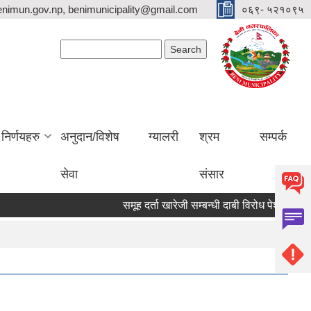
nimun.gov.np, benimunicipality@gmail.com
०६९- ५२१०९५
Search form
Search
निर्णयहरु
अनुदान/विशेष
ग्यालरी
श्रम
सम्पर्क
सेवा
संसार
समूह दर्ता खारेजी सम्बन्धी दाबी विरोध पेश गर्ने सूच