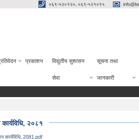
०६९-५२०१२०, ०६९-५२१०९५
info@be
प्रतिवेदन
प्रकाशन
विद्युतीय सुशासन
सूचना तथा
सेवा
जानकारी
लन कार्यविधि, २०८१
ालन कार्यविधि, 2081.pdf