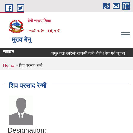
Skip to main content
बेनी नगरपालिका
गण्डकी प्रदेश , बेनी,म्याग्दी
मुख्य मेनु
समाचार
समूह दर्ता खारेजी सम्बन्धी दाबी विरोध पेश गर्ने सूचना ।
You are here
Home
» शिव प्रसाद रेग्मी
शिव प्रसाद रेग्मी
Designation: