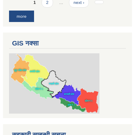
Pages
1
2
…
next ›
more
GIS नक्सा
सहकारी सम्बन्धी सूचना