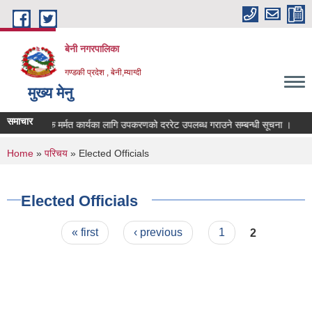
Skip to main content
बेनी नगरपालिका
गण्डकी प्रदेश , बेनी,म्याग्दी
मुख्य मेनु
समाचार
ुमन
सडक मर्मत कार्यका लागि उपकरणको दररेट उपलब्ध गराउने सम्बन्धी सूचना ।
You are here
Home
»
परिचय
» Elected Officials
Elected Officials
Pages
« first
‹ previous
1
2